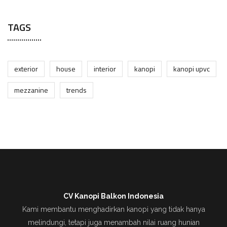
TAGS
exterior
house
interior
kanopi
kanopi upvc
mezzanine
trends
CV Kanopi Balkon Indonesia
Kami membantu menghadirkan kanopi yang tidak hanya
melindungi, tetapi juga menambah nilai ruang hunian